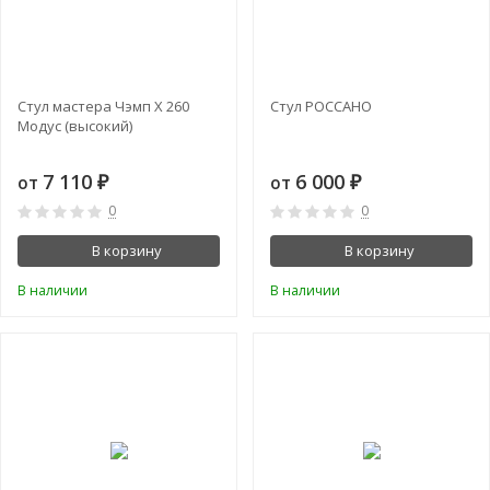
Стул мастера Чэмп Х 260
Стул РОССАНО
Модус (высокий)
7 110
6 000
от
от
₽
₽
0
0
В корзину
В корзину
В наличии
В наличии