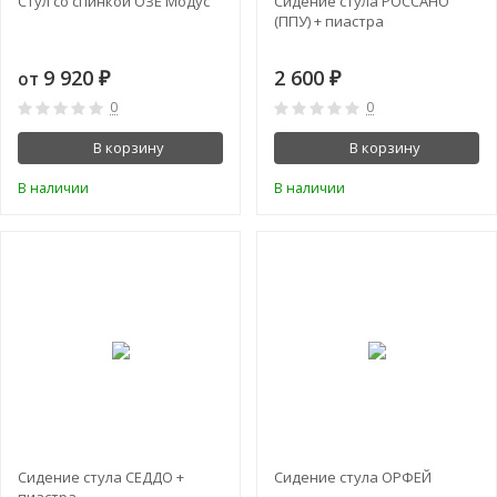
Стул со спинкой ОЗЕ Модус
Сидение стула РОССАНО
(ППУ) + пиастра
9 920
2 600
от
₽
₽
0
0
В корзину
В корзину
В наличии
В наличии
Сидение стула СЕДДО +
Сидение стула ОРФЕЙ
пиастра