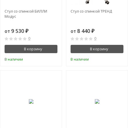
Стул со спинкой БИЛЛИ
Стул со спинкой ТРЕНД
Модус
9 530
8 440
от
от
₽
₽
0
0
В корзину
В корзину
В наличии
В наличии