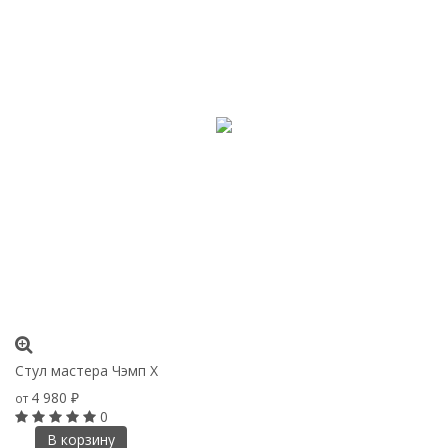
Стул мастера Чэмп Х
4 980
от
₽
0
В корзину