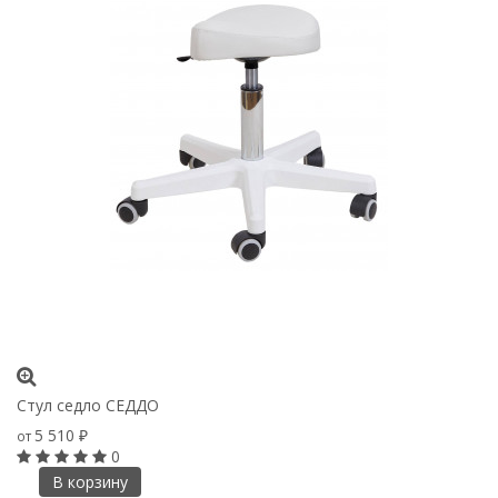
Стул седло СЕДДО
5 510
от
₽
0
В корзину