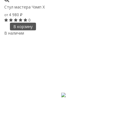
Стул мастера Чэмп Х
4 980
от
₽
0
В корзину
В наличии