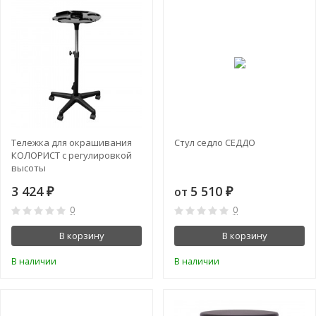
Тележка для окрашивания
Стул седло СЕДДО
КОЛОРИСТ с регулировкой
высоты
3 424
5 510
₽
от
₽
0
0
В корзину
В корзину
В наличии
В наличии