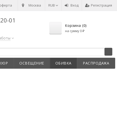
-оферта
Сервисный центр
Москва
RUB
Конфиденциальность
Вход
Регистрация
Как стать 
-20-01
Корзина (
0
)
на сумму
0
₽
аботы
КЮР
ОСВЕЩЕНИЕ
ОБИВКА
РАСПРОДАЖА