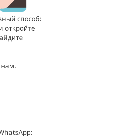
вный способ:
и откройте
найдите
 нам.
WhatsApp: