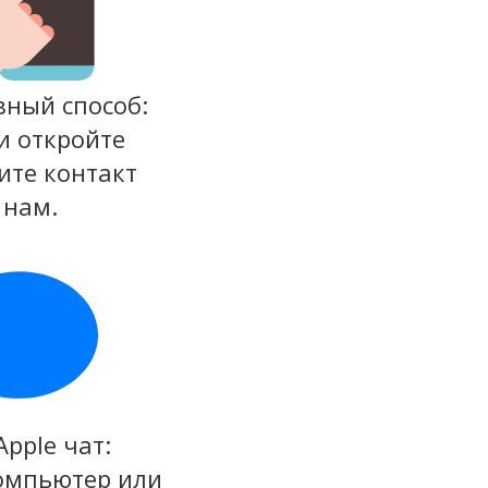
вный способ:
и откройте
ите контакт
 нам.
Apple чат:
компьютер или