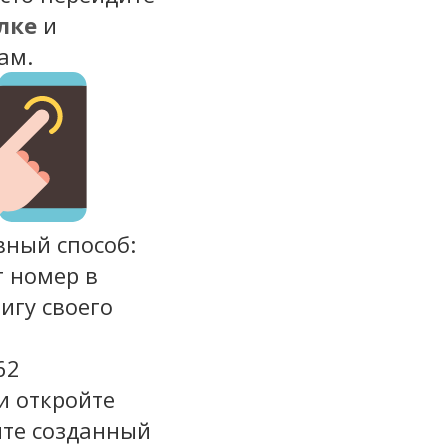
лке
и
ам.
вный способ:
т номер в
игу своего
62
и откройте
ите созданный