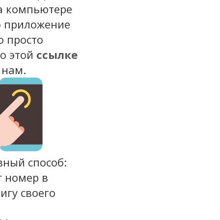
на компьютере
о приложение
о просто
по этой
ссылке
 нам.
вный способ:
т номер в
игу своего