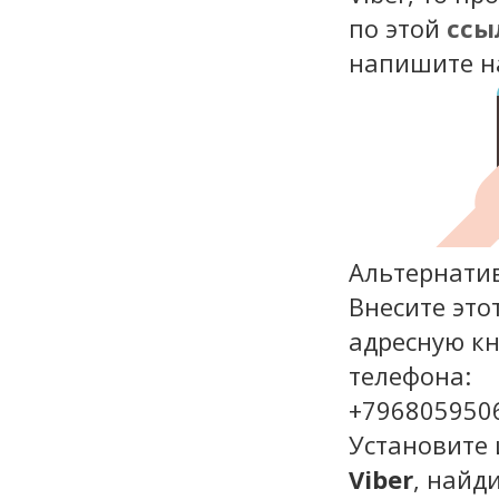
по этой
ссы
напишите н
Альтернати
Внесите это
адресную кн
телефона:
+796805950
Установите 
Viber
, найд