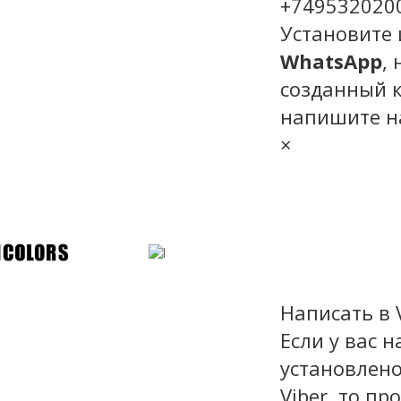
+749532020
Установите 
WhatsApp
,
созданный к
напишите н
×
Написать в V
Если у вас 
установлен
Viber, то пр