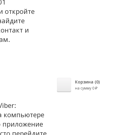
01
и откройте
 найдите
онтакт и
ам.
Корзина (
0
)
на сумму
0
₽
iber:
на компьютере
о приложение
осто перейдите