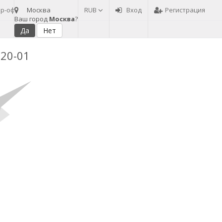
ор-оферта
Москва
Сервисный центр
RUB
Конфиденциальность
Вход
Регистрация
Как стат
Ваш город
Москва
?
-20-01