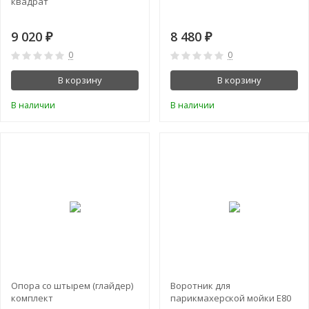
квадрат
9 020
8 480
₽
₽
0
0
В корзину
В корзину
В наличии
В наличии
ХИТ!
Опора со штырем (глайдер)
Воротник для
комплект
парикмахерской мойки E80